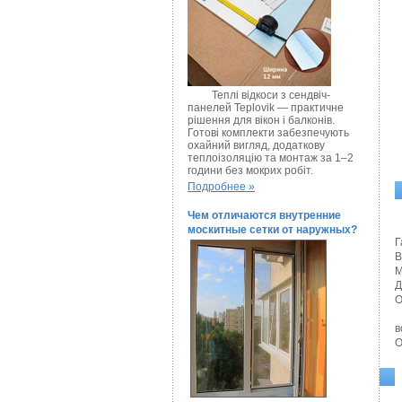
Теплі відкоси з сендвіч-
панелей Teplovik — практичне
рішення для вікон і балконів.
Готові комплекти забезпечують
охайний вигляд, додаткову
теплоізоляцію та монтаж за 1–2
години без мокрих робіт.
Подробнее »
Чем отличаются внутренние
москитные сетки от наружных?
Г
В
М
Д
О
в
О