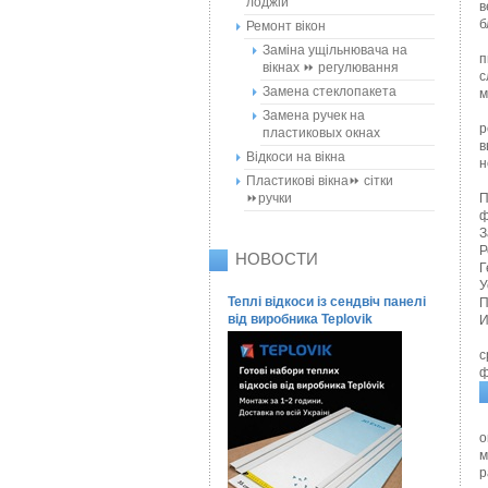
лоджій
в
б
Ремонт вікон
Заміна ущільнювача на
п
вікнах ⏩ регулювання
с
Замена стеклопакета
м
Замена ручек на
р
пластиковых окнах
в
Відкоси на вікна
н
Пластикові вікна⏩ сітки
⏩ручки
П
ф
З
Р
НОВОСТИ
Г
У
Теплі відкоси із сендвіч панелі
П
від виробника Teplovik
И
с
ф
о
м
р