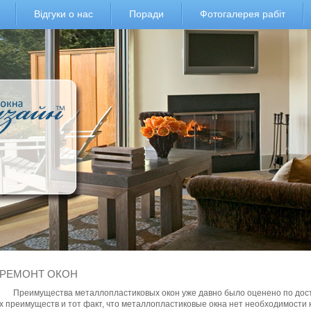
Відгуки о нас
Поради
Фотогалерея рабіт
РЕМОНТ ОКОН
Преимущества металлопластиковых окон уже давно было оценено по дост
х преимуществ и тот факт, что металлопластиковые окна нет необходимости кр