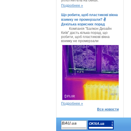
уплотнитель на окнах.
Подробнее »
Що робити, щоб пластикові вікна
взимку не промерзали? ✌
Декілька корисних порад
Компанія "Балкон Дизайн
Київ" дасть кілька порад, що
робити, щоб пластикові вікна
взимку не промерзали
Подробнее »
Все новости
BAU
.
ua
OKNA.ua