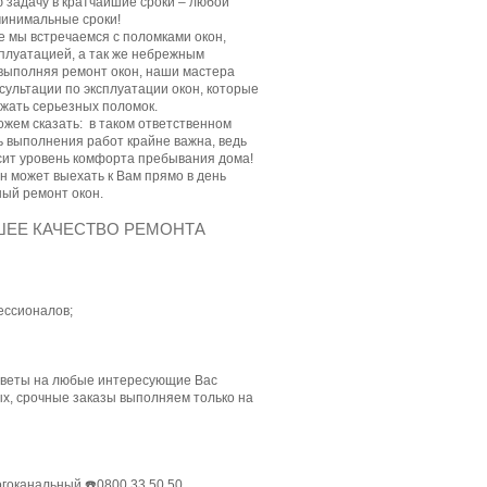
задачу в кратчайшие сроки – любой
 минимальные сроки!
е мы встречаемся с поломками окон,
плуатацией, а так же небрежным
выполняя ремонт окон, наши мастера
сультации по эксплуатации окон, которые
жать серьезных поломок.
ожем сказать: в таком ответственном
ть выполнения работ крайне важна, ведь
исит уровень комфорта пребывания дома!
н может выехать к Вам прямо в день
ный ремонт окон.
ШЕЕ КАЧЕСТВО РЕМОНТА
ессионалов;
 ответы на любые интересующие Вас
х, срочные заказы выполняем только на
ногоканальный ☎️0800 33 50 50