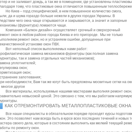
етер и не заливает дождь, а так же в помещении, где установлены пластиковы
лагодаря тому, что пластиковые окна отличаются повышенным теплосбереже
Но Киев – горд специфический, в нем повышенное количество смога,
ыли, да и шума гораздо больше нежели в других городах Украины. В
ледствии чего окна чаще открываются и закрываются, а значит и запорные
еханизмы (фурнитура) ломаются чаще.
Компания «Балкон дизайн» осуществляет срочный и сверхсрочный
емонт окон в любом районе города Киева и его пригороде. Мы не только
ыполняем ремонт окон, но и устраняем ошибки, допущенные при
екачественной установке окон ПВХ.
Вот неполный список выполняемых нами работ:
рофилактическая замена механизмов фурнитуры (как полная замена
урнитуры, так и замена отдельных частей механизмов);
амена уплотнителей;
егулировка окон;
ерметизация окон;
странение запотевания;
ри необходимости, Вам так же когут быть предложены москитные сетки на ок
 многое другое
Все материалы, используемые нашими мастерами выполняя ремонт окон,
равнительно невысокой ценой. Это связано с тем, что мы работаем напряму
урнитуры.
КАК ОТРЕМОНТИРОВАТЬ МЕТАЛЛОПЛАСТИКОВЫЕ ОКНА 
Все наши специалисты в обязательном порядке проходят курсы подготов
кон. Это позволяет нам всегда быть в курсе всех последних течений и новых
астера своего дела, которые в состоянии выполнить как мелкий текущий ремо
аботы по ремонту окон.