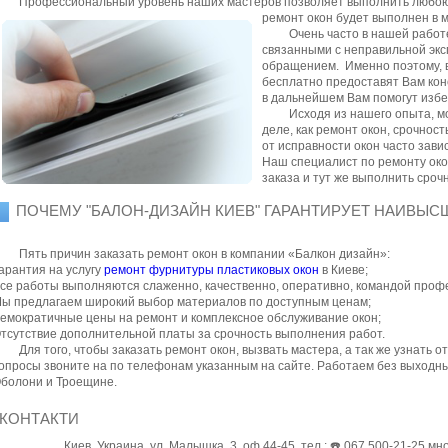
Профессиональный уровень наших мастеров позволяет выполнить любою 
ремонт окон будет выполнен в
Очень часто в нашей работ
связанными с неправильной экс
обращением. Именно поэтому, 
бесплатно предоставят Вам кон
в дальнейшем Вам помогут избе
Исходя из нашего опыта, м
деле, как ремонт окон, срочнос
от исправности окон часто зав
Наш специалист по ремонту око
заказа и тут же выполнить сроч
ПОЧЕМУ "БАЛОН-ДИЗАЙН КИЕВ" ГАРАНТИРУЕТ НАИВЫС
Пять причин заказать ремонт окон в компании «Балкон дизайн»:
арантия на услугу
ремонт фурнитуры пластиковых окон
в Киеве;
се работы выполняются слаженно, качественно, оперативно, командой проф
ы предлагаем широкий выбор материалов по доступным ценам;
емократичные цены на ремонт и комплексное обслуживание окон;
тсутствие дополнительной платы за срочность выполнения работ.
Для того, чтобы заказать ремонт окон, вызвать мастера, а так же узнать
опросы звоните на по телефонам указанным на сайте. Работаем без выходны
болони и Троещине.
КОНТАКТИ
Киев, Украина, ул. Малышка, 3, оф 44-45 тел.: ☎️ 067 500-21-25 м