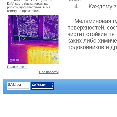
Компанія "Балкон Дизайн
Київ" дасть кілька порад, що
4. Каждому за
робити, щоб пластикові вікна
взимку не промерзали
Меламиновая гу
поверхностей, сос
чистит стойкие пя
каких либо химиче
подоконников и др
Подробнее »
Все новости
BAU
.
ua
OKNA.ua