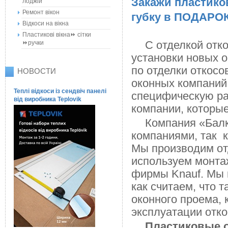
Закажи пластико
лоджій
Ремонт вікон
губку в ПОДАРОК
Відкоси на вікна
Пластикові вікна⏩ сітки
С отделкой отк
⏩ручки
установки новых о
по отделки откосо
НОВОСТИ
оконных компаний
Теплі відкоси із сендвіч панелі
специфическую ра
від виробника Teplovik
компании, которы
Компания «Балк
компаниями, так к
Мы производим от
используем монтаж
фирмы Knauf. Мы 
как считаем, что 
оконного проема, 
эксплуатации отко
Пластиковые 