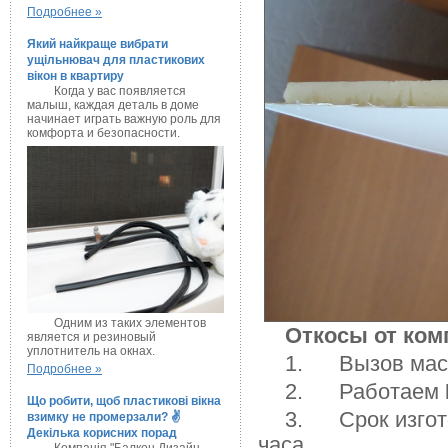
Подробнее »
Який найкраще вибрати
ущільнювач для пластикових
вікон в квартиру
Когда у вас появляется
малыш, каждая деталь в доме
начинает играть важную роль для
комфорта и безопасности.
Одним из таких элементов
Откосы от ком
является и резиновый
уплотнитель на окнах.
1. Вызов мас
Подробнее »
2. Работаем
Що робити, щоб пластикові вікна
3. Срок изгото
взимку не промерзали? ✌
Декілька корисних порад
часа.