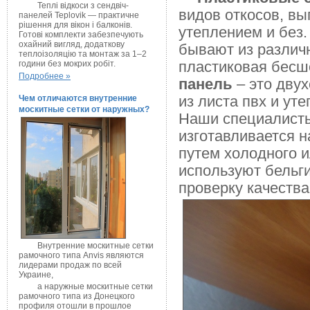
Теплі відкоси з сендвіч-
видов откосов, вы
панелей Teplovik — практичне
рішення для вікон і балконів.
утеплением и без.
Готові комплекти забезпечують
охайний вигляд, додаткову
бывают из различн
теплоізоляцію та монтаж за 1–2
пластиковая бесшо
години без мокрих робіт.
Подробнее »
панель
– это дву
из листа пвх и ут
Чем отличаются внутренние
москитные сетки от наружных?
Наши специалисты
изготавливается н
путем холодного и
используют бельг
проверку качества
Внутренние москитные сетки
рамочного типа Anvis являются
лидерами продаж по всей
Украине,
а наружные москитные сетки
рамочного типа из Донецкого
профиля отошли в прошлое